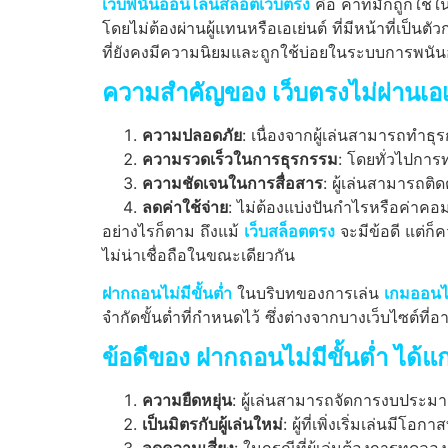
เว็บพนันออนไลน์สล็อตเว็บตรง
คือ คำที่มักถูกใช
โดยไม่ต้องผ่านผู้แทนหรือเอเย่นต์ ที่มีหน้าที่เป็น
ที่ยังคงมีความนิยมและถูกใช้บ่อยในระบบการพนัน
ความสำคัญของ เว็บตรงไม่ผ่านเอเย่น
ความปลอดภัย
: เนื่องจากผู้เล่นสามารถทำธุร
ความรวดเร็วในการธุรกรรม
: โดยทั่วไปกา
ความชัดเจนในการสื่อสาร
: ผู้เล่นสามารถต
ลดค่าใช้จ่าย
: ไม่ต้องแบ่งปันกำไรหรือค่าคอมม
อย่างไรก็ตาม ถึงแม้
เว็บสล็อตตรง
จะมีข้อดี แต่ก็
ไม่น่าเชื่อถือในขณะเดียวกัน
ฝากถอนไม่มีขั้นต่ำ
ในบริบทของการเล่น
เกมออนไ
จำกัดขั้นต่ำที่กำหนดไว้ ซึ่งต่างจากบางเว็บไซต์ที่
ข้อดีของ ฝากถอนไม่มีขั้นต่ำ ได้แก
ความยืดหยุ่น
: ผู้เล่นสามารถจัดการงบประมา
เป็นมิตรกับผู้เล่นใหม่
: ผู้ที่เพิ่งเริ่มเล่นม
ลดความเสี่ยง
: ในกรณีที่ผู้เล่นต้องการทดล