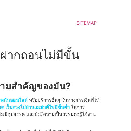
SITEMAP
 ฝากถอนไม่มีขั้น
ามสำคัญของมัน?
พนันออนไลน์
หรือบริการอื่นๆ ในทางการเงินที่ให้
อต เว็บตรงไม่ผ่านเอเย่นต์ไม่มีขั้นต่ำ
ในการ
ยไม่มีอุปสรรค และยังมีความเป็นธรรมต่อผู้ใช้งาน