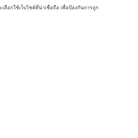
เลือกใช้เว็บไซต์ที่น่าเชื่อถือ เพื่อป้องกันการถูก