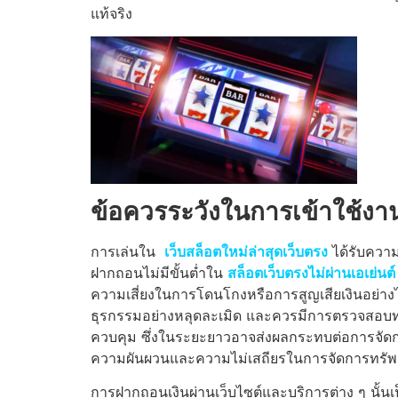
แท้จริง
ข้อควรระวังในการเข้าใช้ง
การเล่นใน
เว็บสล็อตใหม่ล่าสุดเว็บตรง
ได้รับควา
ฝากถอนไม่มีขั้นต่ำใน
สล็อตเว็บตรงไม่ผ่านเอเย่นต์ ไ
ความเสี่ยงในการโดนโกงหรือการสูญเสียเงินอย่าง
ธุรกรรมอย่างหลุดละเมิด และควรมีการตรวจสอบ
ควบคุม ซึ่งในระยะยาวอาจส่งผลกระทบต่อการจั
ความผันผวนและความไม่เสถียรในการจัดการทรัพ
การฝากถอนเงินผ่านเว็บไซต์และบริการต่าง ๆ นั้นเป