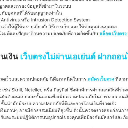
นุญาตและกรองข้อมูลที่เข้ามาในระบบ
าะกับบุคคลที่ได้รับอนุญาตเท่านั้น
น Antivirus หรือ Intrusion Detection System
: แจ้งให้ผู้ใช้ทราบเกี่ยวกับวิธีการเก็บ และใช้ข้อมูลส่วนบุคคล
รโจมตีและปัญหาด้านความปลอดภัยที่อาจเกิดขึ้นกับ
สล็อต เว็บตรง
นเงิน
เว็บตรงไม่ผ่านเอเย่นต์ ฝากถอนไม่
ดเร็วและความปลอดภัย นี่คือเทคนิคในการ
สมัครเว็บตรง
ที่สาม
: เช่น Skrill, Neteller, หรือ PayPal ซึ่งมักมีการฝากถอนเงินที่ร
ยืนยันตัวตนแบบสองขั้นตอนเพื่อเพิ่มความปลอดภัยในการฝากถอนเง
ชั้นนำมักมีระบบความปลอดภัยที่ดีและการโอนเงินที่รวดเร็ว
งินด่วนๆ อาจมีค่าธรรมเนียมที่สูงขึ้น ดังนั้นควรตรวจสอบก่อน
์และระบบปฏิบัติการบนอุปกรณ์ของคุณเพื่อป้องกันมัลแวร์และภัยค