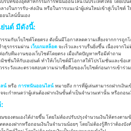
้ในบริบทของอุตสาหกรรมการพนันออนไลน์ในประเทศไทย โดยเป็นคำอ
ตัวกลางในการรับ-ส่งเงิน หรือในการแนะนำผู้เล่นใหม่เข้าสู่เว็บไซต์
ออนไลน์นั้นเอง
ต์ มีดังนี้:
กรรมกับเว็บไซต์โดยตรง ดังนั้นมีโอกาสลดความเสี่ยงจากการถูกโกงหรื
รทำธุรกรรมผ่าน
เว็บเกมสล็อต
จะเร็วและราบรื่นยิ่งขึ้น เนื่องจากไม
ิดต่อกับทีมงานของเว็บไซต์โดยตรง เมื่อเกิดปัญหาหรือมีคำถาม
ิชชั่นให้กับเอเย่นต์ ทำให้เว็บไซต์มีโอกาสให้โปรโมชั่นและข้อเสนอท
ควรระวังและตรวจสอบความน่าเชื่อถือของเว็บไซต์ก่อนการเข้าร่วม เ
ลน์
หรือ
การพนันออนไลน์
หมายถึง การที่ผู้เล่นสามารถฝากเงินเ
อาจจะกำหนดว่าผู้เล่นต้องฝากเงินขั้นต่ำเป็นจำนวนเท่านั้น หรือถอนเง
่:
ณของตนเองได้ง่ายขึ้น โดยไม่ต้องปรับปรุงจำนวนเงินให้ตรงตามข
ีโอกาสทดลองฝากหรือถอนเงินในจำนวนน้อยๆ โดยไม่ต้องรู้สึกว่าต้องบัง
องเว็บไซต์ใหม่ โดยไม่ต้องฝากเงินเป็นจำนวนมากเข้าไป