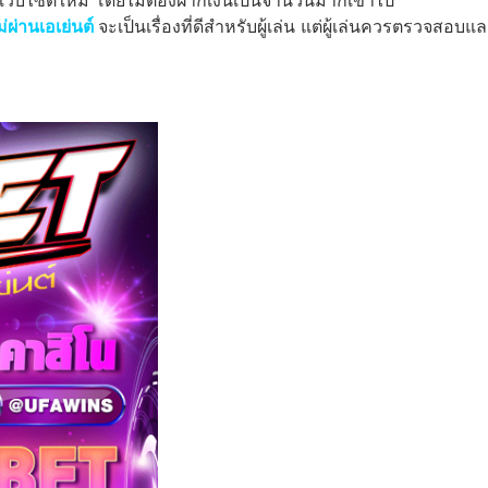
่ผ่านเอเย่นต์
จะเป็นเรื่องที่ดีสำหรับผู้เล่น แต่ผู้เล่นควรตรวจสอบและ