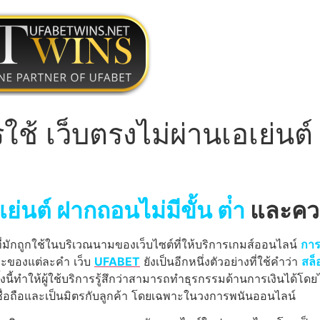
ช้ เว็บตรงไม่ผ่านเอเย่นต์
ย่นต์ ฝากถอนไม่มีขั้น ต่ํา
และคว
ี่มักถูกใช้ในบริเวณนามของเว็บไซต์ที่ให้บริการเกมส์ออนไลน์
การ
ระของแต่ละคำ เว็บ
UFABET
ยังเป็นอีกหนึ่งตัวอย่างที่ใช้คำว่า
สล็
งนี้ทำให้ผู้ใช้บริการรู้สึกว่าสามารถทำธุรกรรมด้านการเงินได้โด
ื่อถือและเป็นมิตรกับลูกค้า โดยเฉพาะในวงการพนันออนไลน์