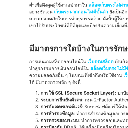
ต่ำเพื่อดึงดูดผู้ใช้งานเข้ามาใน
สล็อตเว็บตรงไม่ผ่านเ
อย่างชัดเจน
เว็บตรง ฝากถอน ไม่มีขั้นต่ำ
ยังเป็นอี
ความปลอดภัยในการทำธุรกรรมด้วย ดังนั้นผู้ใช้ง
เขาได้รับประโยชน์ที่ดีที่สุดและป้องกันความเสี่ยงที่
มีมาตรการใดบ้างในการรักษ
การเล่นเกมสล็อตออนไลน์ใน
เว็บตรงสล็อต
เป็นกิ
ทำธุรกรรมการเงินออนไลน์ใน
สล็อตเว็บตรง ไม่มีข
ความปลอดภัยอื่น ๆ ในขณะที่เข้าถึงหรือใช้งาน
เว
ได้ มีมาตรการหลัก ๆ ดังนี้
การใช้ SSL (Secure Socket Layer)
: ปกป้
ระบบการยืนยันตัวตน
: เช่น 2-Factor Authe
การอัพเดทซอฟต์แวร์
: รักษาซอฟต์แวร์ให้ทันส
การสำรองข้อมูล
: ทำการสำรองข้อมูลอย่างส
การตรวจสอบระบบ
: ทำการตรวจสอบและทดส
การป้องกัน DDoS
: ใช้เครื่องมือหรือบริกา