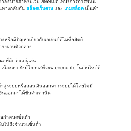
ธิบายสำหรับเว็บไซต์ที่เปิดให้บริการการพนัน
 ในทางกลับกัน
สล็อตเว็บตรง
และ
เกมสล็อต
เป็นคำ
อมีปัญหาเกี่ยวกับเอเย่นต์ที่ไม่ซื่อสัตย์
่ต้องผ่านตัวกลาง
ี่ดีกว่าแก่ผู้เล่น
นื่องจากยังมีโอกาสที่จะพ encounter ้นเว็บไซต์ที่
ข้าสู่ระบบหรือถอนเงินออกจากระบบได้โดยไม่มี
ินออกมาได้ขั้นต่ำเท่านั้น
้อกำหนดขั้นต่ำ
คับให้ถึงจำนวนขั้นต่ำ