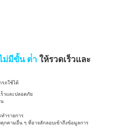
มีขั้น ต่ํา
ให้รวดเร็วและ
ารถใช้ได้
วดเร็วและปลอดภัย
ิน
การทำรายการ
ุกคามอื่น ๆ ที่อาจลักลอบเข้าถึงข้อมูลการ