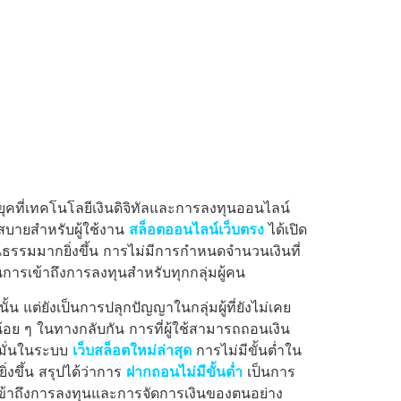
ุคที่เทคโนโลยีเงินดิจิทัลและการลงทุนออนไลน์
สบายสำหรับผู้ใช้งาน
สล็อตออนไลน์เว็บตรง
ได้เปิด
ป็นธรรมมากยิ่งขึ้น การไม่มีการกำหนดจำนวนเงินที่
การเข้าถึงการลงทุนสำหรับทุกกลุ่มผู้คน
นั้น แต่ยังเป็นการปลุกปัญญาในกลุ่มผู้ที่ยังไม่เคย
น้อย ๆ ในทางกลับกัน การที่ผู้ใช้สามารถถอนเงิน
มั่นในระบบ
เว็บสล็อตใหม่ล่าสุด
การไม่มีขั้นต่ำใน
่งขึ้น สรุปได้ว่าการ
ฝากถอนไม่มีขั้นต่ำ
เป็นการ
ข้าถึงการลงทุนและการจัดการเงินของตนอย่าง