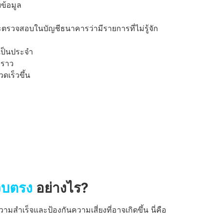
ข้อมูล
วจสอบในบัญชีธนาคารว่ามีรายการที่ไม่รู้จัก
นเป็นประจำ
คราว
เร็วขึ้น
็บตรง
อย่างไร?
ำเร็จและป้องกันความเสี่ยงที่อาจเกิดขึ้น นี่คือ