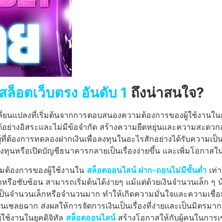
สล็อตเว็บตรง อันดับ 1
ถึงน่าสนใจ?
ี่ยนแปลงที่เริ่มต้นจากการตอบสนองความต้องการของผู้ใช้งานในย
ได้อย่างอิสระและไม่มีข้อจำกัด สร้างความยืดหยุ่นและความสะดวก
อผู้ที่ต้องการทดลองฝากเงินเพื่อลงทุนในอะไรสักอย่างได้รับความเ
งทุนหรือเปิดบัญชีธนาคารกลายเป็นเรื่องง่ายขึ้น และเพิ่มโอกาสใน
ามต้องการของผู้ใช้งานใน
สล็อตออนไลน์ ฝาก-ถอนไม่มีขั้นต่ำ
เท่า
ากหรือซับซ้อน สามารถเริ่มต้นได้ง่ายๆ แม้แต่ด้วยเงินจำนวนเล็ก ๆ 
ป็นจำนวนเล็กหรือจำนวนมาก ทำให้เกิดความมั่นใจและความเชื่อ
็นเชลยฉาก ส่งผลให้การจัดการเงินเป็นเรื่องที่ง่ายและเป็นมิตรมากยิ
ช้งานในยุคดิจิทัล
สล็อตออนไลน์
สร้างโอกาสให้กับผู้คนในการเ